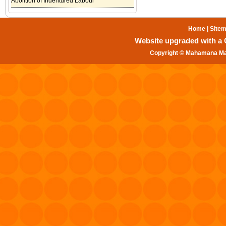
Abolition of Indentured Labour
Home
|
Site
Website upgraded with a Gr
Copyright © Mahamana Mal