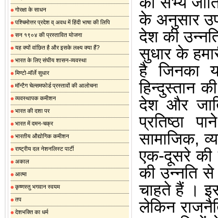
की
सभ्य
जाति
गोरक्षा के साधन
के
अनुसार
उ
पश्चिमोत्तर प्रदेश व् अवध में हिंदी भाषा की लिपि
देश
की
उन्नत
सन १९०४ की प्रस्तावित योजना
यह क्यों वांछित है और इसके लक्ष्य क्या हैं?
सुधार
के
हमा
भारत के लिए संघीय शासन-व्यवस्था
है
जिनका
मिण्टो-मॉर्ले सुधार
हिन्दुस्तान
की
मॉन्टैग चेल्समफोर्ड प्रस्तावों की आलोचना
व्यवस्थापक कमीशन
देश
और
जा
भारत की दशा पर
प्रतिष्ठा
पाने
भारत में दमन-चक्र
सामाजिक
,
व्
भारतीय औद्योगिक कमीशन
राष्ट्रीय दल नेशनलिस्ट पार्टी
एक
-
दूसरे
की
अकाल
की
उन्नति
से
आत्मा
चाहते
हैं
।
इ
कृष्णस्तु भगवान स्वयम
तप
लेकिन
राजनै
देशभक्ति का धर्म