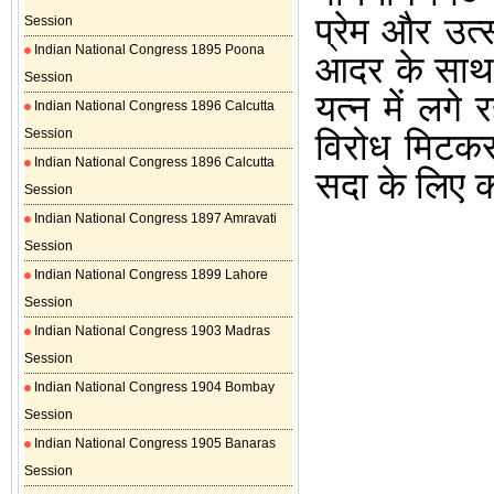
प्रेम
और
उत्
Session
Indian National Congress 1895 Poona
आदर
के
साथ
Session
यत्न
में
लगे
र
Indian National Congress 1896 Calcutta
Session
विरोध
मिटक
Indian National Congress 1896 Calcutta
सदा
के
लिए
Session
Indian National Congress 1897 Amravati
Session
Indian National Congress 1899 Lahore
Session
Indian National Congress 1903 Madras
Session
Indian National Congress 1904 Bombay
Session
Indian National Congress 1905 Banaras
Session