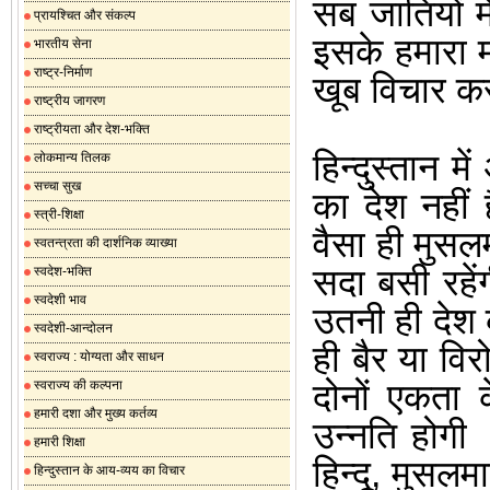
सब
जातियों
मे
प्रायश्चित और संकल्प
इसके
हमारा
भारतीय सेना
राष्ट्र-निर्माण
खूब
विचार
क
राष्ट्रीय जागरण
राष्ट्रीयता और देश-भक्ति
हिन्दुस्तान
में
लोकमान्य तिलक
सच्चा सुख
का
देश
नहीं
स्त्री-शिक्षा
वैसा
ही
मुसलम
स्वतन्त्रता की दार्शनिक व्याख्या
सदा
बसी
रहें
स्वदेश-भक्ति
स्वदेशी भाव
उतनी
ही
देश
स्वदेशी-आन्दोलन
ही
बैर
या
विर
स्वराज्य : योग्यता और साधन
दोनों
एकता
स्वराज्य की कल्पना
हमारी दशा और मुख्य कर्तव्य
उन्नति
होगी
हमारी शिक्षा
हिन्दू
,
मुसलम
हिन्दुस्तान के आय-व्यय का विचार