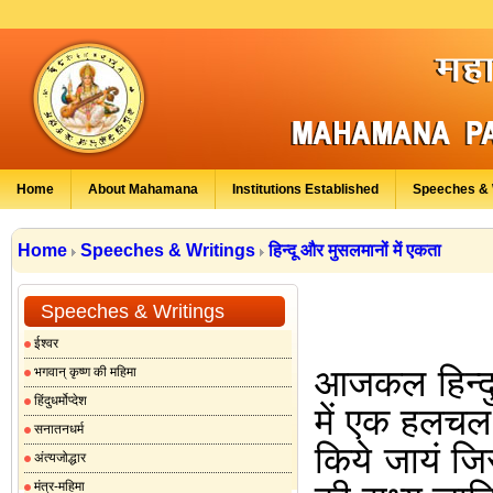
Home
About Mahamana
Institutions Established
Speeches & 
Home
Speeches & Writings
हिन्दू और मुसलमानों में एकता
Speeches & Writings
ईश्वर
आजकल
हिन्
भगवान् कृष्ण की महिमा
हिंदुधर्मोप्देश
में
एक
हलचल
सनातनधर्म
किये
जायं
जि
अंत्यजोद्धार
मंत्र-महिमा