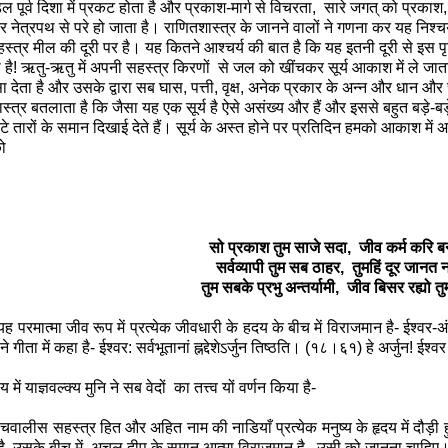
्डल पूर्व दिशा में प्रकट होता है और प्रकाश-मार्ग से विचरता
,
सारे जगत् को प्रकाश
र नेत्रपथ से परे हो जाता है। राणितशास्त्र के जानने वालों ने गणना कर यह निश्
्त्र मील की दूरी पर है। यह कितने आश्चर्य की बात है कि यह इतनी दूरी से इस प
ा है! ऋतु-ऋतु में अपनी सहस्त्र किरणों
से जल को खींचकर सूर्य आकाश में ले जात
ा देता है और उसके द्वारा सब घास
,
पत्ती
,
वृक्ष
,
अनेक प्रकार के अन्न और धान और स
्त्र बतलाता है कि जैसा यह एक सूर्य है ऐसे असंख्य और हैं और इससे बहुत बड़े-बड़े
टे तारों के समान दिखाई देते हैं। सूर्य के अस्त होने पर प्रतिदिन हमको आकाश में अ
ो
सो प्रकाश तुम साजे सदा
,
जीव कर्म करि ब
सर्वव्यापी तुम सब ठाहर
,
तुमहिं दूर जानत 
तुम सबके प्रभु अन्तर्यामी
,
जीव बिसर रह्यो तुम
ात्मा जीव रूप में प्रत्येक जीवधारी के हदय के बीच में विराजमान है- ईश्
े गीता में कहा है- ईश्वर: सर्वभूतानां ह्नद्देशेऽर्जुन तिष्ठति। (१८।६१) हे अर्जुन! ईश्व
 में याज्ञवल्क्य मुनि ने सब वेदों
का तत्त्व यों वर्णन किया है-
वालीस सहस्त्र हित और अहित नाम की नाडियाँ प्रत्येक मनुष्य के हृदय में दौड़ी ह
ै
,
उसके बीच में
अचल दीप के समान आत्मा विराजमान है
,
उसी को जानना चाहिए। उ