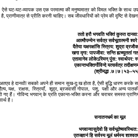
ऐसे घट-घट-व्यापक उस एक परमात्मा की मनुष्यमात्र को विमल भक्ति के साथ उ
त है
,
प्राणीमात्र से प्रीति करनी चाहिए। सब जीवधारियों को प्रेम की दृष्टि से देखन
ततो हरौ भगवति भक्तिं कुरुत दानव
आत्मौपम्येन सर्वत्र सर्वभूतात्मनी श्व
दैतेया यक्षरक्षांसि स्त्रिय: शुद्रा व्र
खगा मृगा: पापजीवा: सन्ति ह्यच्युततां 
एतावानेव लोकेऽस्मिन् पुंस: स्वार्थपर: स
एकान्तभक्तिर्गोविन्दे यत्सर्वत्र तदीक्ष
(श्रीमद्भा .७।७।५३--५५
े दानवों! सबको अपने ही समान सुख-दुःख होता है, ऐसी बुद्धि धारण करके सब प्
त्य, यक्ष
,
राक्षस
,
स्त्रियाँ
,
शूद्र
,
ब्रजवासी गोपाल
,
पशु
,
पक्षी और अन्य पातकी 
 हो गए हैं। गोविन्द भगवान् के प्रति एकान्त-भक्ति करना और चराचर समस्त प्राणियों
वार्थ है।
सनातनधर्म का मूल
भगवान्वासुदेवो हि सर्वभूतेष्ववस्थित
एतज्ज्ञानं हि सर्वस्य मूलं धर्मस्य शाश्