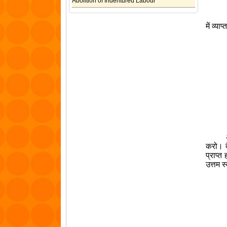
Abolition of Indentured Labour
में व्याप्
अतएव ह
करो। दै
प्राप्त
उत्तम स्