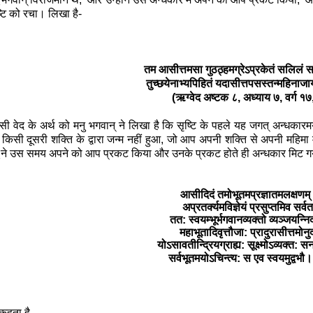
्टि को रचा। लिखा है-
तम आसीत्तमसा गुठठ्हमग्रेऽप्रकेतं सलिलं सर
तुच्छयेनाभ्यपिहितं यदासीत्तपसस्तन्महिना
(
ऋग्वेद अष्टक ८
,
अध्याय ७
,
वर्ग १७
ी वेद के अर्थ को मनु भगवान् ने लिखा है कि सृष्टि के पहले यह जगत् अन्धक
िसी दूसरी शक्ति के द्वारा जन्म नहीं हुआ
,
जो आप अपनी शक्ति से अपनी महिमा में 
भू ने उस समय अपने को आप प्रकट किया और उनके प्रकट होते ही अन्धकार मिट गया।
आसीदिदं तमोभूतमप्रज्ञातमलक्षणम
अप्रतर्क्यमविज्ञेयं प्रसुप्तमिव सर्वत
तत: स्वयम्भूर्भगवानव्यक्तो व्यञ्जयन्न
महाभूतादिवृत्तौजा: प्रादुरासीत्तमोनु
योऽसावतीन्द्रियग्राह्य: सूक्ष्मोऽव्यक्त:
सर्वभूतमयोऽचिन्त्य: स एव स्वयमुद्वभ
 कहता है-