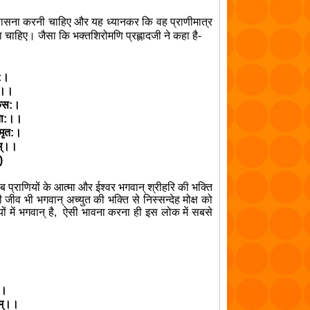
पासना करनी चाहिए और यह ध्यानकर कि वह प्राणीमात्र
ा चाहिए। जैसा कि भक्तशिरोमणि प्रह्लादजी ने कहा है-
ा:।
रे।।
जौकस:।
गता:।।
्मृत:।
णम्।।
)
राणियों के आत्मा और ईश्वर भगवान् श्रीहरि की भक्ति
जीव भी भगवान् अच्युत की भक्ति से निस्सन्देह मोक्ष को
 में भगवान् है
,
ऐसी भावना करना ही इस लोक में सबसे
:।
वतम्।।