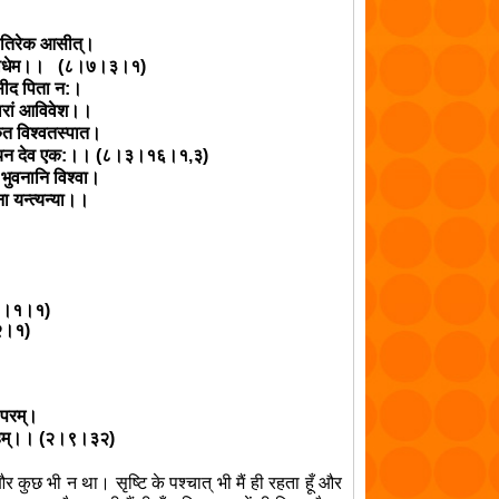
 पतिरेक आसीत्।
िषा विधेम।। (८।७।३।१)
्यसीद पिता न:।
वरां आविवेश।।
ुरुत विश्वतस्पात।
न देव एक:।। (८।३।१६।१,३)
 भुवनानि विश्वा।
ना यन्त्यन्या।।
.१।१।१)
।२।१)
परम्।
हम्।। (२।९।३२)
र कुछ भी न था। सृष्टि के पश्चात् भी मैं ही रहता हूँ और