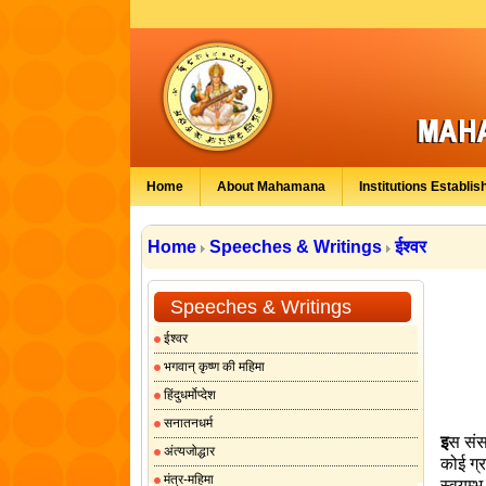
Home
About Mahamana
Institutions Establis
Home
Speeches & Writings
ईश्वर
Speeches & Writings
ईश्वर
भगवान् कृष्ण की महिमा
हिंदुधर्मोप्देश
सनातनधर्म
इ
स संसा
अंत्यजोद्धार
कोई ग्
मंत्र-महिमा
स्वयम्भ