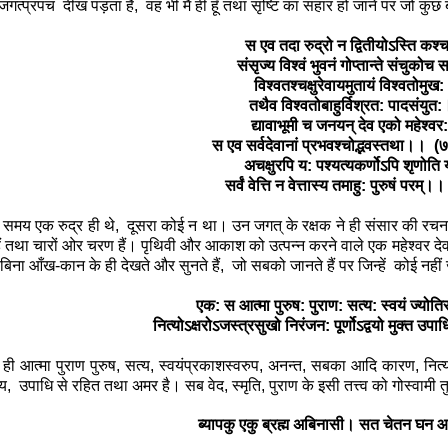
जगत्प्रपंच दीख पड़ता है
,
वह भी मैं ही हूँ तथा सृष्टि का संहार हो जाने पर जो कुछ
स एव तदा रुद्रो न द्वितीयोऽस्ति कश
संसृज्य विश्वं भुवनं गोप्तान्ते संचुको
विश्वतश्चक्षुरेवायमुतायं विश्वतोमुख
तथैव विश्वतोबाहुर्विश्रत: पादसंयुत
द्यावाभूमी च जनयन् देव एको महेश्वर
स एव सर्वदेवानां प्रभवश्चोद्भवस्तथा।।
अचक्षुरपि य: पश्यत्यकर्णोऽपि शृणोति
सर्वं वेत्ति न वेत्तास्य तमाहु: पुरुषं पर
य एक रुद्र ही थे
,
दूसरा कोई न था। उन जगत् के रक्षक ने ही संसार की रचन
हैं तथा चारों ओर चरण हैं। पृथिवी और आकाश को उत्पन्न करने वाले एक महेश्वर देव 
 बिना आँख-कान के ही देखते और सुनते हैं
,
जो सबको जानते हैं पर जिन्हें
कोई नहीं
एक: स आत्मा पुरुष: पुराण: सत्य: स्वयं ज्योत
नित्योऽक्षरोऽजस्त्रसुखो निरंजन: पूर्णोऽद्वयो मुक्त उ
ी आत्मा पुराण पुरुष, सत्य
,
स्वयंप्रकाशस्वरुप
,
अनन्त
,
सबका आदि कारण
,
नित्
ीय
,
उपाधि से रहित तथा अमर है। सब वेद
,
स्मृति
,
पुराण के इसी तत्त्व को गोस्वामी त
ब्यापकु एकु ब्रह्म अबिनासी। सत चेतन घन