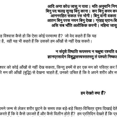
आदि अन्त कोउ जासु न पावा। मति अनुमानि न
बिनु पद चलइ सुनइ बिनु काना। कर बिनु करम क
आननरहित सकल रस भोगी। बिनु वानी वकता
आतन बिनु परस नयन बिनु देखा। ग्रहइ घ्रान-ब
असि सब भाँति अलौकिक करनी। महिमा जासु ज
यह विश्वास कैसे हो कि ऐसा कोई परमात्मा है
?
जो वेद कहते हैं कि यह
 है
,
वही यह भी कहते हैं कि उसको हम आँखों से नहीं देख सकते।
न संदृशे तिष्ठति रूपमस्य न चक्षुषा पश्यति 
ज्ञानप्रसादेन विशुद्धसत्त्वस्ततस्तु तं पश्यते निष
 को कोई आँखों से नहीं देख सकता
,
किन्तु हममें से हर एक मन को पवित्र कर 
ो मन की आँखों (बुद्धि) से देखना चाहते हैं
,
उनको उचित है कि वे अपने शरीर और म
हम देखते क्या हैँ
?
ामने जन्म से लेकर शरीर छूटने के समय तक बड़े-बड़े चित्र-विचित्र दृश्य दिखाई देते 
 करते हैं कि वे कैसे उपजते हैं और कैसे विलीन होते हैं?
हम प्रतिदिन देखते हैं कि प