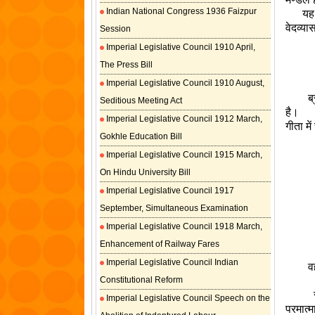
Indian National Congress 1936 Faizpur
यह आत्
वेदव्या
Session
Imperial Legislative Council 1910 April,
The Press Bill
Imperial Legislative Council 1910 August,
ब्रह्म
Seditious Meeting Act
है।
Imperial Legislative Council 1912 March,
गीता मे
Gokhle Education Bill
Imperial Legislative Council 1915 March,
On Hindu University Bill
Imperial Legislative Council 1917
September, Simultaneous Examination
Imperial Legislative Council 1918 March,
Enhancement of Railway Fares
Imperial Legislative Council Indian
वही प
Constitutional Reform
सब ज्
Imperial Legislative Council Speech on the
परमात्म