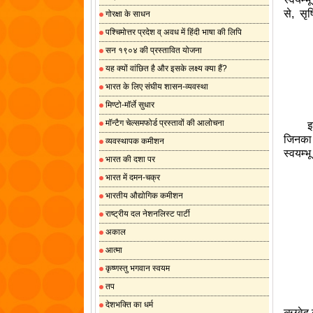
से
,
सृष
गोरक्षा के साधन
पश्चिमोत्तर प्रदेश व् अवध में हिंदी भाषा की लिपि
सन १९०४ की प्रस्तावित योजना
यह क्यों वांछित है और इसके लक्ष्य क्या हैं?
भारत के लिए संघीय शासन-व्यवस्था
मिण्टो-मॉर्ले सुधार
मॉन्टैग चेल्समफोर्ड प्रस्तावों की आलोचना
इस
जिनका क
व्यवस्थापक कमीशन
स्वयम्
भारत की दशा पर
भारत में दमन-चक्र
भारतीय औद्योगिक कमीशन
राष्ट्रीय दल नेशनलिस्ट पार्टी
अकाल
आत्मा
कृष्णस्तु भगवान स्वयम
तप
देशभक्ति का धर्म
ऋग्वेद