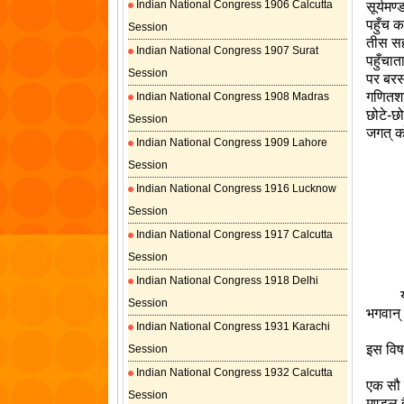
Indian National Congress 1906 Calcutta
सूर्यमण
पहुँच क
Session
तीस सहस
Indian National Congress 1907 Surat
पहुँचात
Session
पर बरस
गणितशास
Indian National Congress 1908 Madras
छोटे-छो
Session
जगत् क
Indian National Congress 1909 Lahore
Session
Indian National Congress 1916 Lucknow
Session
Indian National Congress 1917 Calcutta
Session
Indian National Congress 1918 Delhi
यह परम
Session
भगवान् न
Indian National Congress 1931 Karachi
इस विषय
Session
Indian National Congress 1932 Calcutta
एक सौ च
Session
मण्डल ह