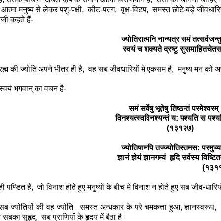
मा मनुष्य से लेकर पशु-पक्षी
,
कीट-पतंग
,
वृक्ष-विटप
,
समस्त छोटे-बड़े जीवधारिय
सजी कहते हैं-
ज्योतिरात्मनि नान्यत्र समं तत्सर्वजन्त
स्वयं च शक्यते द्रष्टु सुसमाहितचेत
 की ज्योति अपने भीतर ही है
,
वह सब जीवधारियों मे एकसम है
,
मनुष्य मन को अ
ं स्वयं भगवान् का वचन है-
समं सर्वेषु भूतेषु तिष्ठन्तं परमेश्वरम्
विनश्यत्स्वविनश्यन्तं य: पश्यति स पश
(१३१२७)
ज्योतिषामपि तज्ज्योतिस्तमस: परमुच्
ज्ञानं ज्ञेयं ज्ञानगम्यं हृदि सर्वस्य विष्ट
(१३११७
ण्डित है
,
जो विनाश होते हुए मनुष्यों के बीच में विनाश न होते हुए सब जीव-धारियों
योतियों की वह ज्योति
,
समस्त अन्धकार के परे चमकत्ता हुआ
,
ज्ञानस्वरूप
,
ा सबका सुहृद्
,
सब प्राणियों के हृदय में बैठा है।