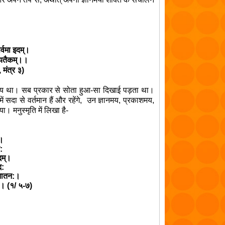
्वमा इदम्।
जायतैकम्।।
,
मंत्र ३)
ारमय था। सब प्रकार से सोता हुआ-सा दिखाई पड़ता था।
सदा से वर्तमान हैं और रहेंगे
,
उन ज्ञानमय
,
प्रकाशमय
,
 मनुस्मृति में लिखा है-
्।
:
िदम्।
द:
 सनातन:।
ौ।।
(
१/ ५-७)