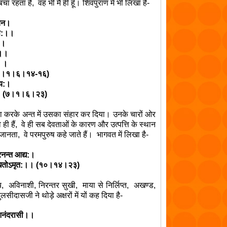
 बचा रहता है,
वह भी मैं ही हूँ। शिवपुराण में भी लिखा है-
्चन।
च स:।।
: ।
:।।
: ।
 (७।१।६।१४-१६)
 य:।
म्।। (७।१।६।२३)
ा करके अन्त में उसका संहार कर दिया। उनके चारों ओर
ही हैं
,
वे ही सब देवताओं के कारण और उत्पत्ति के स्थान
 जानता
,
वे परमपुरुष कहे जाते हैं। भागवत में लिखा है-
िरनन्त आद्य:।
पाधितोऽमृत:।। (१०।१४।२३)
य
,
अविनाशी
,
निरन्तर सुखी
,
माया से निर्लिप्त
,
अखण्ड
,
ुलसीदासजी ने थोड़े अक्षरों में यों कह दिया है-
 आनंदरासी।।