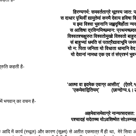
हिरण्यगर्भ: समवर्तताग्रे भूतस्य जात:
स दाधार पृथिवीं द्यामुतेमां कस्मै देवाय हव
य इमा विश्वा भुवनानि जह्वदृषिर्होता न
स आशिषा द्रविणमिच्छमान: प्रथमच्छद
विश्वतश्चक्षुरुत विश्वतोमुखो विश्वतो बाह
सं बाहुभ्यां धमति सं पतत्रैद्यावाभूमि जनय
यो न: पिता जनिता यो विधाता धामानि वेद
यो देवानां नामधा एक एव तं संप्रश्नं भुव
्रुति कहती है-
'
आत्मा वा इदमेक एवाग्र आसीत्
’ (
ऐतरे
'
एकमेवाद्वितियम्
’
(
छान्दोग्य.६
ें भगवान् का वचन है-
अहमेवासमेवाग्रे नान्यत्सदसत: 
पश्चादहं यदेतच्च योऽवशिष्येत सोऽस्म्य
के आदि में कार्य (स्थूल) और कारण (सूक्ष्म) से अतीत एकमात्र मैं ही था
,
मेरे सिवा औ