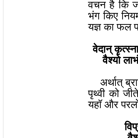
वचन है कि
ज
भंग किए निय
यज्ञ का फल प
वेदान् कृत्स्न
वैश्यो लाभ
अर्थात् ब्राह
पृथ्वी को जीत
यहॉ और परलोक
विप्
वैश