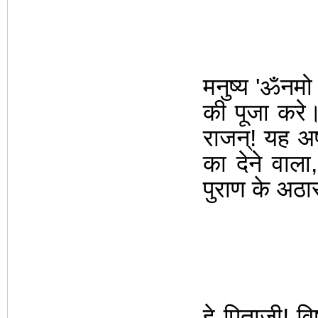
मनुष्य
'
ॐनमो 
की
पूजा करे।
राजन्! यह अष्
का देने वाला
पुराण के अठार
हे पिताजी! व