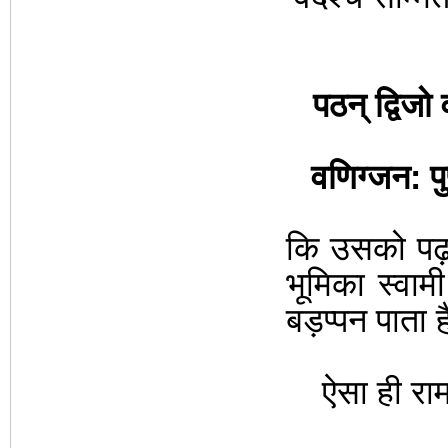
पठन् द्विजो 
वणिग्जन: पु
कि उसको पढ़ने 
भूमिका स्वामी
बड़प्पन पाता 
ऐसा ही रामाय