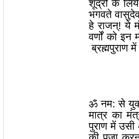
शूद्रों के
लिये
भगवते वासुदे
हे राजन्! ये म
वर्णों को इन 
ब्रह्मपुराण म
ॐ नम: से युक
मात्र का मंत
पुराण में उसी
की पूजा करना