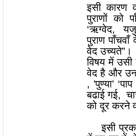
इसी कारण व
पुराणों
को पा
‘ऋग्वेद
,
यजुर
पुराण पाँचवाँ
वेद उच्यते
”
विषय में उसी 
वेद है और उन
,
'
पुण्या
'
‘
पाप
बढाई गई
,
चार
को दूर करने व
इसी प्रक