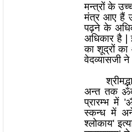
मन्त्रों के उ
मंत्र आए है
पढ़ने के अधि
अधिकार है | इ
का शूद्रों का
वेदव्यासजी ने
श्रीमद्भाग
अन्त तक ॐका
प्रारम्भ में
'
ॐ
स्कन्ध में
श्लोकाय
'
इत्