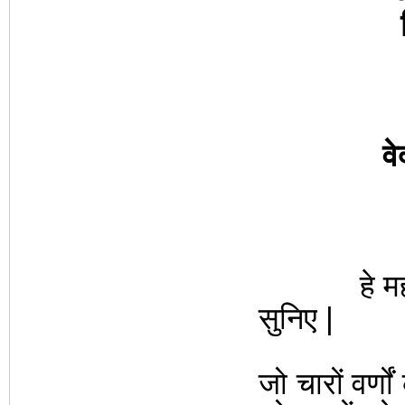
वे
हे महाबाहो
सुनिए |
जो चारो
ं
वर्णो