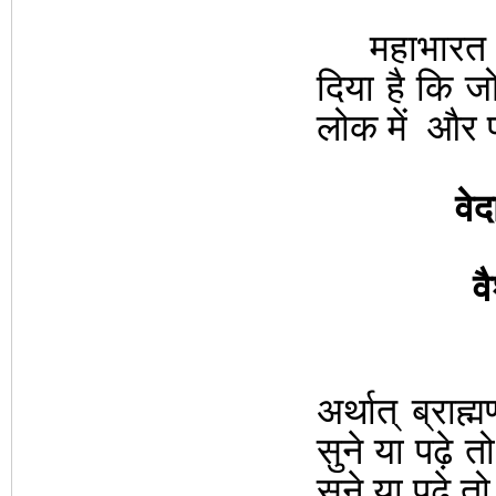
महाभारत के
दिया है
कि ज
लोक मे
ं
और 
वेद
व
अर्थात् ब्राह
सुने या पढ़े त
सुने या पढ़े त