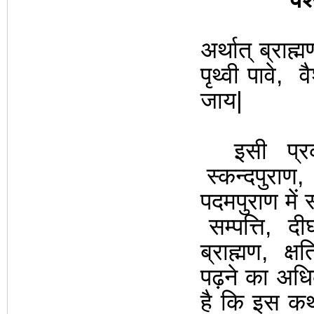
अर्थात् ब्राह्
पृथ्वी
पावे
,
व
जाय|
इसी प्रक
स्कन्दपुराण
,
पदमपुराण में 
सम्पत्ति
,
दीर्
ब्राह्मण
,
क्षत
पढ़ने का
अधि
है कि इस कथ