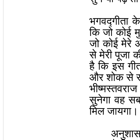
भगवद्गीता के 
कि जो कोई मुझ
जो कोई मेरे औ
से मेरी पूजा क
है कि इस गीत
और शोक से रह
भीष्मस्तवराज
सुनेगा वह सब 
मिल जायगा।
अनुशासन