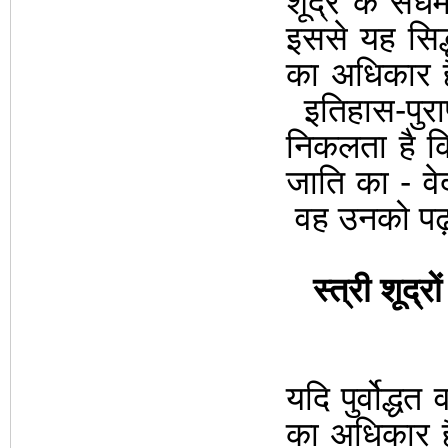
शू
द्र के सधर्मा
इससे यह सिद्
का अधिकार ह
इतिहास-पु
निकलता है कि
जाति का -
वे
वह उनको पढ़न
स्त्री
शूद्र
यदि पुर्वोद्धत
का अधिकार 