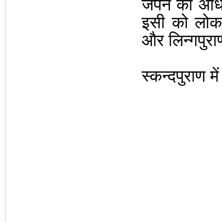
जपने का
अधि
इसी को लोक म
और लिन्गपुराण
स्कन्दपुराण मे