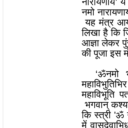
नारायणाय’ ये 
नमो नारायणाय 
यह मंत्र आ
लिखा है कि जि
आज्ञा लेकर प
की पूजा इस मं
‘
ॐनमो भग
महाविभुतिभि
महाविभूति पत
भगवान् कश्य
कि स्त्री
'
ॐ 
में वासुदेवाभ