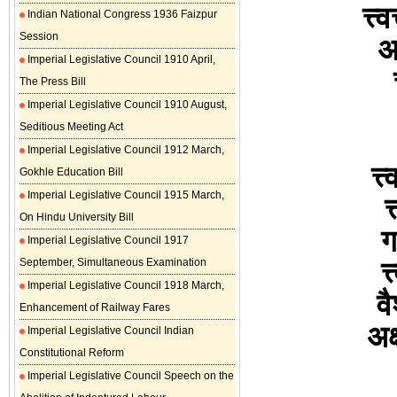
त्त्
Indian National Congress 1936 Faizpur
Session
अत
Imperial Legislative Council 1910 April,
The Press Bill
Imperial Legislative Council 1910 August,
Seditious Meeting Act
Imperial Legislative Council 1912 March,
त्
Gokhle Education Bill
Imperial Legislative Council 1915 March,
त
On Hindu University Bill
ग
Imperial Legislative Council 1917
September, Simultaneous Examination
त
Imperial Legislative Council 1918 March,
वै
Enhancement of Railway Fares
अक्
Imperial Legislative Council Indian
Constitutional Reform
Imperial Legislative Council Speech on the