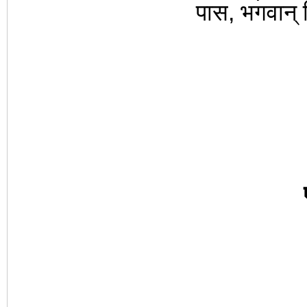
पास, भगवान् व