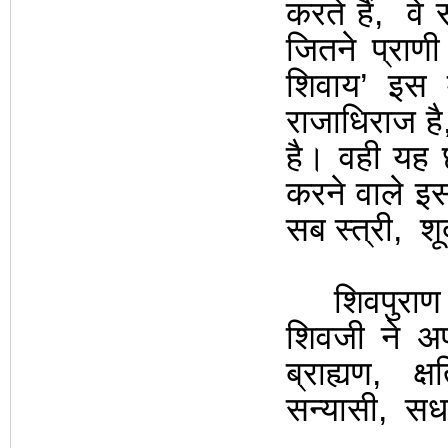
करते हैं
,
वे 
जितने प्राणी ब
शिवाय’ इस 
राजाधिराज है
है। वही यह छ
करने वाले इस 
सब स्त्री
,
शू
शिवपुराण 
शिवजी
ने अ
ब्राह्यण
,
क्ष
सन्यासी
,
सधव