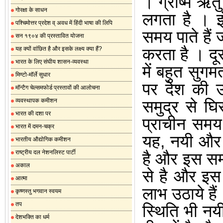
।
ग्रीष्म ऋत
गोरक्षा के साधन
लगता है
।
इ
पश्चिमोत्तर प्रदेश व् अवध में हिंदी भाषा की लिपि
समय पाते हैं ज
सन १९०४ की प्रस्तावित योजना
करता है
।
दू
यह क्यों वांछित है और इसके लक्ष्य क्या हैं?
भारत के लिए संघीय शासन-व्यवस्था
में बहुत सुगम
मिण्टो-मॉर्ले सुधार
पर देश की उ
मॉन्टैग चेल्समफोर्ड प्रस्तावों की आलोचना
व्यवस्थापक कमीशन
समुद्र से घि
भारत की दशा पर
प्राचीन समय
भारत में दमन-चक्र
यह
,
नयी और प
भारतीय औद्योगिक कमीशन
राष्ट्रीय दल नेशनलिस्ट पार्टी
है और इस सम्ब
अकाल
से है और इस 
आत्मा
लाभ उठाये हैं
कृष्णस्तु भगवान स्वयम
तप
स्थिति भी नय
देशभक्ति का धर्म