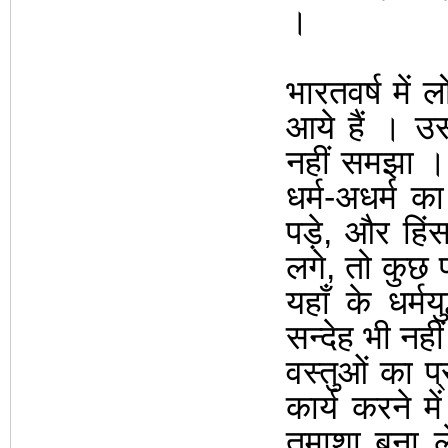
।
भारतवर्ष में 
आये हैं
।
उस
नहीं समझा
धर्म-अधर्म क
पड़े
,
और हिंसा
लगे
,
तो कुछ 
यहाँ के धर्मयुद
सन्देह भी नहीं
वस्तुओं का 
कार्य करने म
तमाशा बना ल