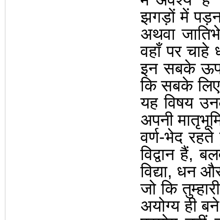
झगड़ों में प
अथवा जातिभेद 
वहाँ पर चाहे
इन सबके ऊपर
कि सबके लिए
यह विषय उनक
अपनी मातृभूमि
वर्ण-भेद रहत
विद्वान हैं
,
बलव
विद्या
,
धन और 
जो कि तुम्हा
अयोग्य ही बने 