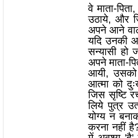
वे माता-पिता
उठाये
,
और ज
अपने आने वा
यदि उनकी आश
सन्यासी हो ज
अपने माता-पित
आयी
,
उसको 
आत्मा को दुः
जिस सृष्टि रच
लिये पुत्र 
योग्य न बनाक
करना नहीं है
में अवश्य
'
है
'