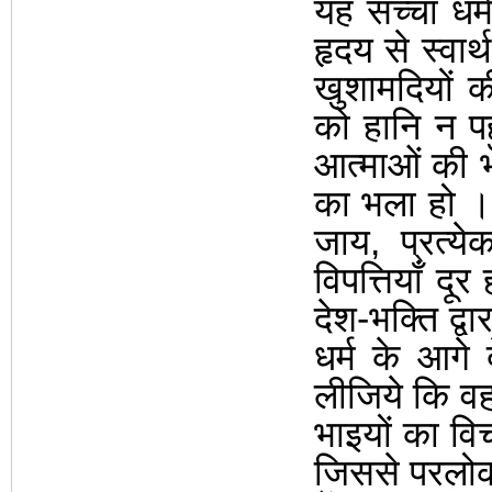
यह सच्चा धर्म 
हृदय से स्वा
खुशामदियों क
को हानि न पहु
आत्माओं की भ
का भला हो
जाय
,
प्रत्य
विपत्तियाँ द
देश-भक्ति द्व
धर्म के आगे
लीजिये कि वह
भाइयों का व
जिससे परलोक