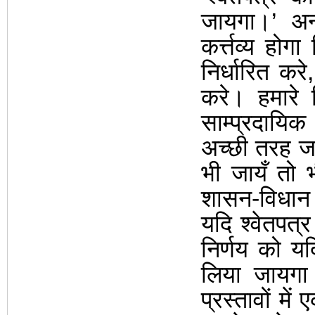
जायगा।
’
अन
कर्त्तव्य होग
निर्धारित करे
करे। हमारे
साम्प्रदायिक 
अच्छी तरह जान
भी जायँ तो भ
शासन-विधान म
यदि श्वेतपत्र
निर्णय को यद
लिया जायगा।
प्रस्तावों मे