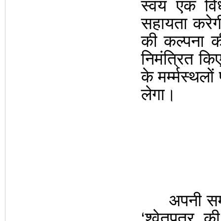
स्वंय एक वि
सहायता करेग
की कल्पना की
निमंत्रित कि
के मर्म्मस्थल
लेगा।
अपनी सम्मति 
‘श्वेतपत्र
की