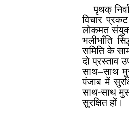
पृथक् निर्वाच
विचार प्रक
लोकमत संयुक्त
भलीभाँति सि
समिति के साम
दो प्रस्ताव उ
साथ–साथ मुस
पंजाब में सुर
साथ-साथ मुसल
सुरक्षित हों।