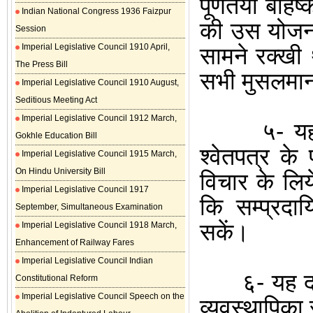
पूर्णतया बहि
Indian National Congress 1936 Faizpur
की उस योजना
Session
Imperial Legislative Council 1910 April,
सामने रक्खी 
The Press Bill
सभी मुसलमानो
Imperial Legislative Council 1910 August,
Seditious Meeting Act
Imperial Legislative Council 1912 March,
५
-
य
Gokhle Education Bill
श्वेतपत्र के
Imperial Legislative Council 1915 March,
On Hindu University Bill
विचार के लिय
Imperial Legislative Council 1917
कि सम्प्रदा
September, Simultaneous Examination
सकें।
Imperial Legislative Council 1918 March,
Enhancement of Railway Fares
Imperial Legislative Council Indian
६- यह दल इस
Constitutional Reform
Imperial Legislative Council Speech on the
व्यवस्थापिका