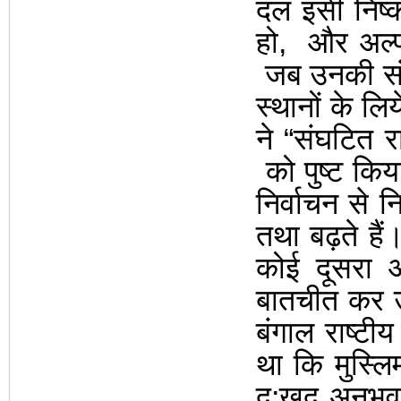
दल इसी निष्कर्
हो
,
और अल्प 
जब उनकी
स
स्थानों के लि
ने
“
संघटित रा
को पुष्ट क
निर्वाचन से न
तथा
बढ़ते है
कोई दूसरा अ
बातचीत कर 
बंगाल राष्टीय
था कि मुस्लिम
दु:खद
अनुभव