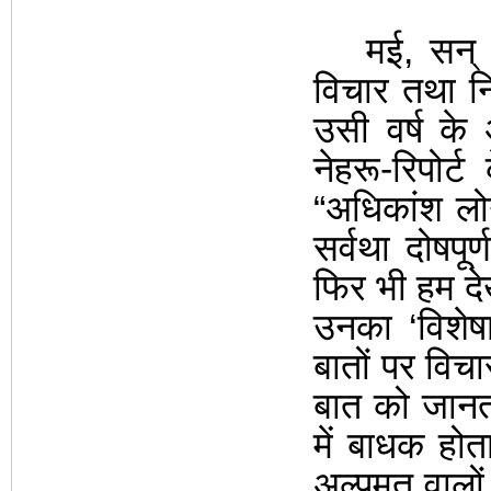
मई, सन् 
विचार तथा
न
उसी वर्ष के 
नेहरू-रिपोर्ट
“
अधिकांश लोग
सर्वथा दोषपूर्ण
फिर भी हम दे
उनका
‘
विशेष
बातों पर विचा
बात को जानता 
में बाधक होत
अल्पमत वालों