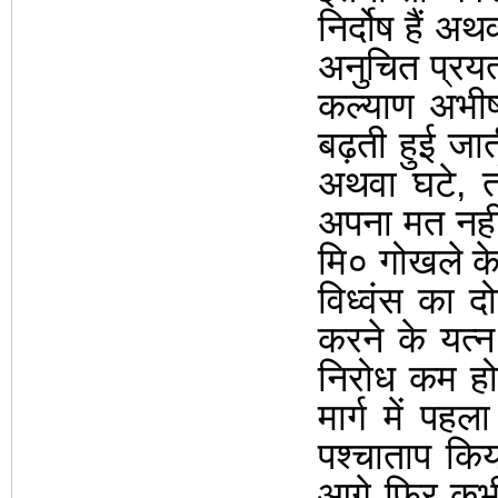
निर्दोष हैं अथ
अनुचित प्रयत
कल्याण अभीष्ट
बढ़ती हुई जा
अथवा घटे
,
अपना मत नही
मि० गोखले के 
विध्वंस का 
करने के यत्न
निरोध कम हो
मार्ग में पह
पश्चाताप कि
आगे फिर कभी 