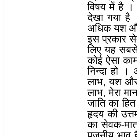
विषय में है
देखा गया है
अधिक यश और
इस प्रकार से
लिए यह सबस
कोई ऐसा काम
निन्दा हो
।
लाभ
,
यश और 
लाभ
,
मेरा मा
जाति का हित
हृदय की उत्तम
का सेवक-मात
पूजनीय भाव ह