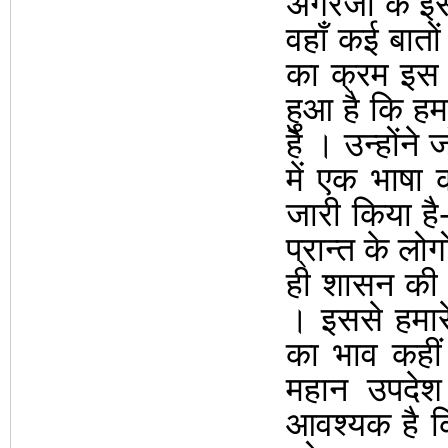
अंगरेजों के इ
वहाँ कई बातों
का क्रम इस द
हुआ है कि ह
है
।
उन्होंने
में एक भाषा
जारी किया है
प्रान्त के लो
ही शासन की श्
।
इससे हमारे
का भाव कही
महान उपदेश 
आवश्यक है कि