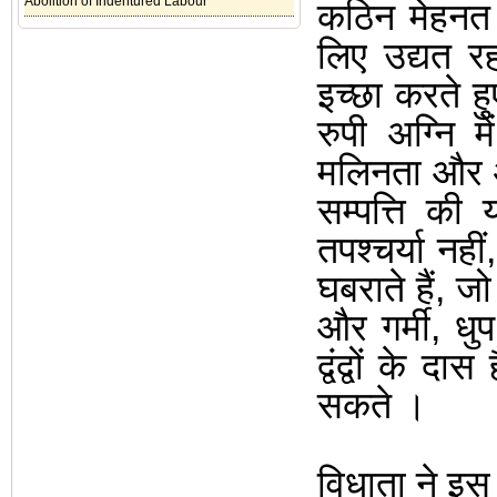
Abolition of Indentured Labour
कठिन मेहनत 
लिए उद्यत र
इच्छा करते ह
रुपी अग्नि म
मलिनता और अन
सम्पत्ति की 
तपश्चर्या नहीं
घबराते हैं
,
जो 
और गर्मी
,
धु
द्वंद्वों के दास ह
सकते
।
विधाता ने इस 