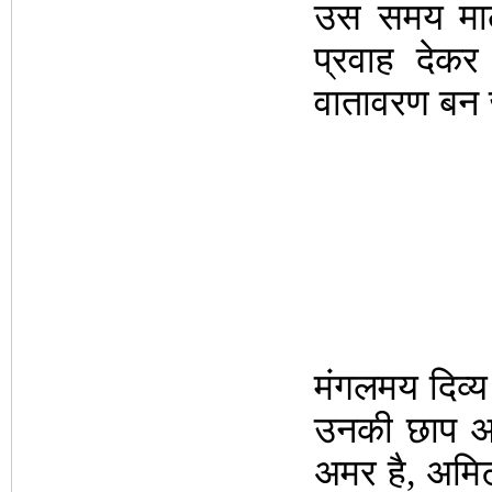
उस समय माल
प्रवाह दे
वातावरण बन ज
मंगलमय दिव्
उनकी छाप आज भ
अमर है, अमिट 