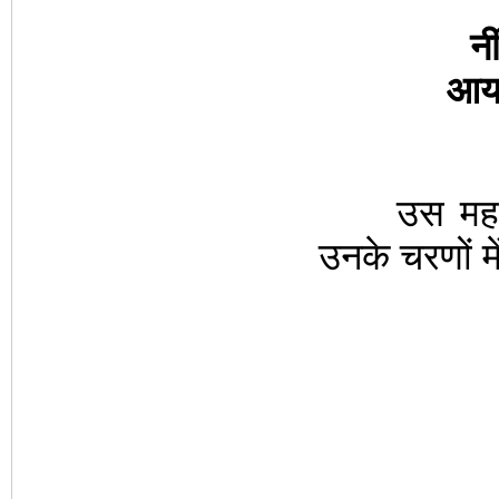
न
आयर
उस महान् आत
उनके चरणों मे