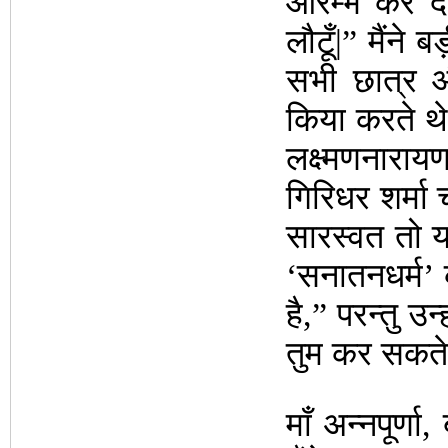
आरम्भ कर दो
लौटूँ|” मैंने
सभी छात्र 
किया करते थे
लक्ष्मणनाराय
गिरिधर शर्मा 
सारस्वत तो य
‘सनातनधर्म’ क
है,” परन्तु उ
तुम कर सकते
माँ अन्नपूर्ण