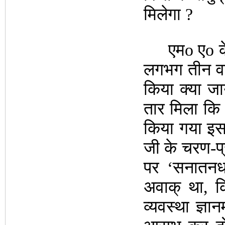
मिलेगा ?
एमo एo के बा
लगभग तीन वर्
किया क्या जा
तार मिला कि “
किया गया इस 
जी के चरण-प्र
पर ‘सनातनधर
अवाक् था, कि
व्यवस्था ज्ञा