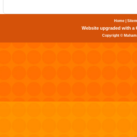
Home
|
Site
Website upgraded with a Gr
Copyright © Mahama