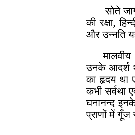
सोते जागते 
की रक्षा, हिन्
और उन्नति यह
मालवीय जी 
उनके आदर्श थे
का हृदय था 
कभी सर्वथा ए
घनानन्द इनके
प्राणों में गूँज