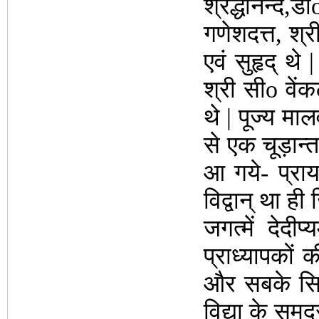
श्रद्धानन्द,ड
गणेशदत्त, श
एवं सुहृद् थ
श्री सीo वें
थे | पूज्य मा
से एक चूड़ान्त
आ गये- प्राय:
विद्वान् था ह
जगत्में देदी
प्राध्यापको
और सबके सिरम
विद्या के समुद