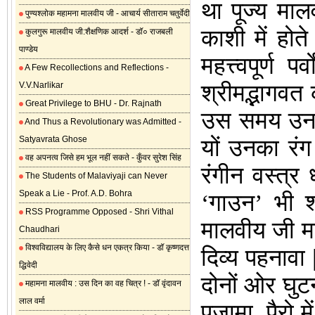
था पूज्य मा
पुण्यश्लोक महामना मालवीय जी - आचार्य सीताराम चतुर्वेदी
काशी में होते
कुलगुरू मालवीय जी:शैक्षणिक आदर्श - डॉ० राजबली
पाण्डेय
महत्त्वपूर्ण 
A Few Recollections and Reflections -
V.V.Narlikar
श्रीमद्भागवत 
Great Privilege to BHU - Dr. Rajnath
उस समय उनका
And Thus a Revolutionary was Admitted -
Satyavrata Ghose
यों उनका रंग
वह अपनत्व जिसे हम भूल नहीं सकते - कुँवर सुरेश सिंह
रंगीन वस्त्
The Students of Malaviyaji can Never
Speak a Lie - Prof. A.D. Bohra
‘गाउन’ भी श
RSS Programme Opposed - Shri Vithal
मालवीय जी मह
Chaudhari
विश्वविद्यालय के लिए कैसे धन एकत्र किया - डॉ कृष्णदत्त
दिव्य पहनावा 
द्धिवेदी
दोनों ओर घुटन
महामना मालवीय : उस दिन का वह चित्र ! - डॉ वृंदावन
लाल वर्मा
पजामा, पैरो 