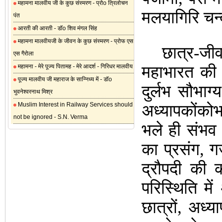
महामना मालवीय जी के कुछ संस्मरण - प्रोo त्रिलोचन
मलयागिरि चन्द
पंत
आरती की आरती - डॉo शिव मंगल सिंह
महामना मालवीयजी के जीवन के कुछ संस्मरण - प्रोफ एस
छात्र-जीवन 
एस गैरोला
महामना - मेरे पूज्य पितामह - मेरे आदर्श - गिरिधर मालवीय
महाभारत की क
पूज्य मालवीय जी महाराज के सान्निध्य में - डॉo
दुर्लभ सौभाग
भुवनेश्वरनाथ मिश्र
Muslim Interest in Railway Services should
अध्यापकोंको
not be ignored - S.N. Verma
भले ही संभव 
का प्रसंग, गज
द्रौपदी की 
परिस्थिति म
छात्रों, अध