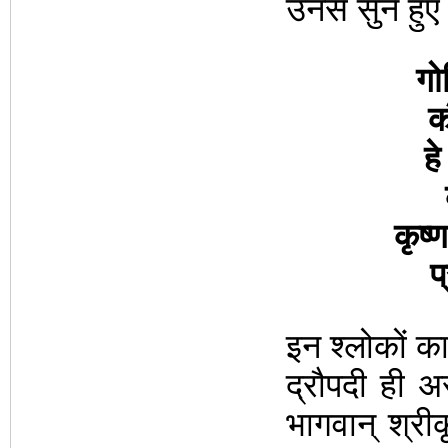
उनसे सुने हुए 
गो
क
ह
कृष्
प
इन श्लोकों क
द्रौपदी ही अ
भागवान् श्री