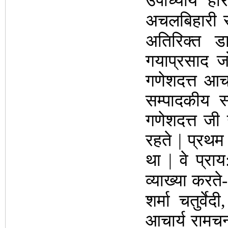
उपाध्याय ‘ह
अचलबिहारी स
अतिरिक्त ड
गयाप्रसाद जो
गणेशदत्त आच
सम्पादकीय स
गणेशदत्त जी उ
रहते | प्रथम 
था | वे प्रा
व्याख्या करते
शर्मा चतुर्वेदी
आचार्य रामचन