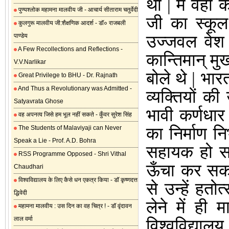
था | मैं वहाँ
पुण्यश्लोक महामना मालवीय जी - आचार्य सीताराम चतुर्वेदी
जी का स्कूल
कुलगुरू मालवीय जी:शैक्षणिक आदर्श - डॉ० राजबली
पाण्डेय
उज्जवल वेश 
A Few Recollections and Reflections -
कान्तिमान् म
V.V.Narlikar
बोले थे | भ
Great Privilege to BHU - Dr. Rajnath
And Thus a Revolutionary was Admitted -
व्यक्तियों की
Satyavrata Ghose
भावी कर्णधार 
वह अपनत्व जिसे हम भूल नहीं सकते - कुँवर सुरेश सिंह
The Students of Malaviyaji can Never
का निर्माण नि
Speak a Lie - Prof. A.D. Bohra
सहायक हो सक
RSS Programme Opposed - Shri Vithal
ऊँचा कर सकत
Chaudhari
विश्वविद्यालय के लिए कैसे धन एकत्र किया - डॉ कृष्णदत्त
से उन्हें हतो
द्धिवेदी
लेने में ही 
महामना मालवीय : उस दिन का वह चित्र ! - डॉ वृंदावन
लाल वर्मा
विश्वविद्याल