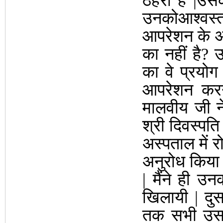
ठहरा है |उस
उनकोआश्वस्त
आपरेशन के अ
का नहीं है? उ
का वे प्रयोग
आपरेशन करन
मालवीय जी न
श्री दिवस्पत
अस्पताल में र
अनुरोध किया
| मैंने ही 
खिलायी | दु
तक सभी उसकी