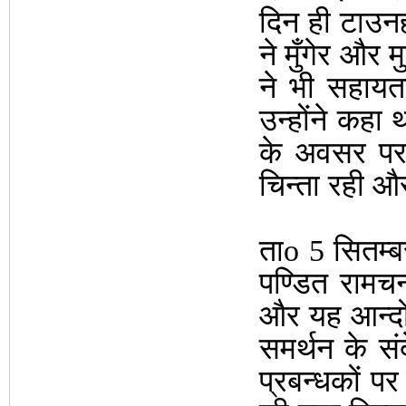
दिन ही टाउनह
ने मुँगेर और 
ने भी सहायत
उन्होंने कहा 
के अवसर पर
चिन्ता रही औ
ता
o
5 सितम्बर
पण्डित रामच
और यह आन्दो
समर्थन के सं
प्रबन्धकों प