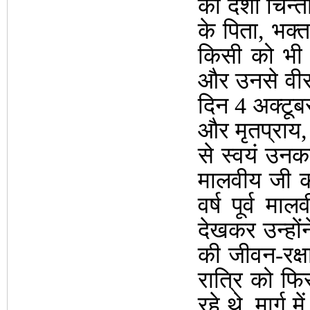
की दशा चिन्
के पिता, भक्
किसी को भी अ
और उनसे वीर 
दिन 4 अक्टूब
और मृतप्राय, 
से स्वयं उनका
मालवीय जी क
वर्ष पूर्व म
देखकर उन्हों
की जीवन-रक्षा
रात्रि को फि
रहे थे, मार्ग