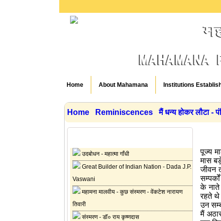
Home
About Mahamana
Institutions Establis
Home
Reminiscences
मैं धन्य होकर लौटा - पंड
Reminiscences
पूज्य 
उदबोधन - महात्मा गाँधी
मास बड़
Great Builder of Indian Nation - Dada J.P.
जीवन त
सम्पर्क
Vaswani
के नात
महामना मालवीय - कुछ संस्मरण - वेंकटेश नारायण
रहते थ
तिवारी
उन सम्ब
मैं अठा
संस्मरण - डॉ० राय कृष्णदास