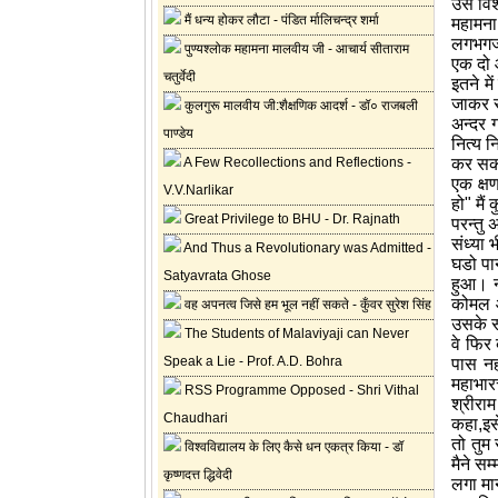
उस विश
मैं धन्य होकर लौटा - पंडित र्मालिचन्द्र शर्मा
महामना
लगभगजल
पुण्यश्लोक महामना मालवीय जी - आचार्य सीताराम
एक दो औ
चतुर्वेदी
इतने म
जाकर सम
कुलगुरू मालवीय जी:शैक्षणिक आदर्श - डॉ० राजबली
अन्दर 
पाण्डेय
नित्य 
A Few Recollections and Reflections -
कर सकत
एक क्षण
V.V.Narlikar
हो
"
मैं
Great Privilege to BHU - Dr. Rajnath
परन्तु 
संध्या 
And Thus a Revolutionary was Admitted -
घडो पा
Satyavrata Ghose
हुआ। नी
कोमल औ
वह अपनत्व जिसे हम भूल नहीं सकते - कुँवर सुरेश सिंह
उसके स
The Students of Malaviyaji can Never
वे फिर 
Speak a Lie - Prof. A.D. Bohra
पास नह
महाभारत
RSS Programme Opposed - Shri Vithal
श्रीराम
Chaudhari
कहा
,
इस
तो तुम 
विश्वविद्यालय के लिए कैसे धन एकत्र किया - डॉ
मैने सम
कृष्णदत्त द्धिवेदी
लगा मान