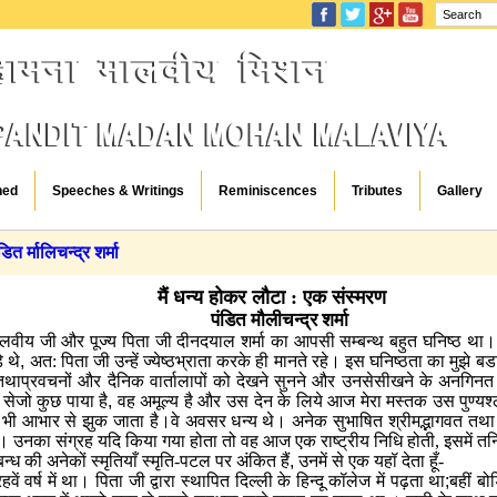
hed
Speeches & Writings
Reminiscences
Tributes
Gallery
ित र्मालिचन्द्र शर्मा
मैं धन्य होकर लौटा : एक संस्मरण
पंडित मौलीचन्द्र शर्मा
मालवीय जी और पूज्य पिता जी दीनदयाल शर्मा
का आपसी सम्बन्थ बहुत घनिष्ठ था।
े थे
,
अत: पिता जी उन्हें ज्येष्ठभ्राता करके ही मानते रहे। इस घनिष्ठता का मु
थाप्रवचनों और दैनिक वार्तालापों को देखने सुनने और उनसेसीखने के अनगिनत
ों सेजो कुछ पाया है
,
वह अमूल्य है और उस देन के लिये आज मेरा मस्तक उस पुण्यश्लो
े भी आभार से झुक जाता है।वे अवसर धन्य थे। अनेक सुभाषित श्रीमद्भागवत तथा अ
े। उनका संग्रह यदि किया गया होता तो वह आज एक राष्ट्रीय निधि होती, इसमें तन
न्ध की अनेकों स्मृतियाँ स्मृति-पटल पर अंकित हैं
,
उनमें से एक यहॉ देता हूँ-
रहवें वर्ष में था। पिता जी द्वारा स्थापित दिल्ली के हिन्दू कॉलेज में पढ़ता था
;
बहीं बो