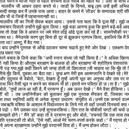
ाल भवन में थाजो गदर से पहले सरधना वाले नवाब का महल था । उसी के साथ लगी 
 मालवीय जी आकर ठहरा करते थे। जाडों के दिनथे
,
बाबू (हम उन्हें इसी अभि
्दी समझ कर मैं उनके पास आया। बाहर के कमरे में
'
लीडर
'
के सम्पादक श्री सीं
र भी थे जिन्हें मैं पहचानतानही था।
ें मालवीय जीं का निजी सेवक बाहर आया। उससे पता चला कि वे पूजा मेंहैं। मुझ
ाचार दियातो उन्होंने मुझे बुला लिया। मुझे बडा आनन्द हुआ कि इतने बड़े-बडे आदम
गया तो देखा कि वे आसन पर जमे श्वेत लोई ओढे पूजा कर रहे हैं। सामनेचौकी पर श
नियम था। मैनेउनके चरण छुए बिना ही दूर से झुककर प्रणाम किया
,
इसलिये कि मैं ब
ा था? अस्तु
,
मैं बैठ गया।
 बाद उन्होंने पुस्तक से आँखे उठाकर चश्मा चढाये हुए मेरो ओर देखा । एकक्षण द
 कुछ घबरा गया
अपने बचाव के लिये कहा कि "अभी स्नान संध्या जो नहीं किया है।" वे अधिक खिन्नहो
भी नही किया है! औरतुम ब्राह्मण के बालक हो और ब्राह्मणा भी श्रोत्रिय वंशावतंस 
नी पड़ गया
,
मुझे कही छिपने को जगह होती तो छिपजाता |जी चाहता था कि मुँह तो छि
चे मुँह किये
,
दुबका-सा बैठा रहा। कुछ क्षण मेरी इस आत्मग्लानि वे देखते रहे।मेरे
र मृदुभाव से वेबोले
, "
बेटा
,
देखता हूँ तुम्हें अपनी भूल का अनुभव और उस पर मन मे
ाथ फिर वैसी भूल न करने का संकल्प भी हो।इससे मन पवित्र हो ज़।ता है।" मुझ
बोले
, "
तुम्हें लाज आ रही है
,
मैं प्रसन्न हूँ। अब ऊपर देखो।" मैने वैसा हीकिया। उन्
ीं थी । तब उन्होंनेनौकर को बुलाकर मुझे एक पुस्तक मँगाकर दी
,
जिसका नाम 
्त तथा स्मृतियों आदि से अनेक सुन्दर उध्दरण
संगृहीत थे।उनमें एक सन्दर्भ वा
 जबऋषि वशिष्ठ के आश्रम में विद्याध्ययन के लिये गये तो वहाँ उनकी दिनचर्या क्
े पढो । मैने उसका पाठ उन्हें सुनाकरकिया। दिन रात के चौबीसों घण्टों की चर्या उ
समझते होगे।" मैंने
'
हॉ
'
कहा तो वे प्रसन्न हुए और बोले
, "
वचनदो कि एक मास तक न
्मति प्रकटकी तो बोले
, "
ऐसे नहीं
,
आओ मेरे चरण-स्पर्श करके कहो।" मैं गद्गद हो 
ो अपना ब्राह्मणत्व उन्होंने मुझे वरदानमें दिया हो। मैं धन्य होकर लौटा।