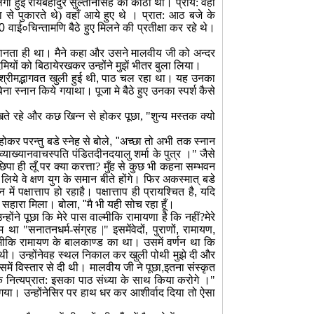
हुई रायबहादुर सुल्तानसिंह की कोठी थी। प्राय: वहीँ
धा से पुकारते थे) वहाँ आये हुए थे । प्रात: आठ बजे के
0
वाई०चिन्तामणि बैठे हुए मिलने की प्रतीक्षा कर रहे थे।
े जानता ही था। मैने कहा और उसने मालवीय जी को अन्दर
ियों को बिठायेरखकर उन्होंने मुझें भीतर बुला लिया।
्रीमद्भागवत खुली हुई थी
,
पाठ चल रहा था। यह उनका
िना स्नान किये गयाथा। पूजा मे बैठे हुए उनका स्पर्श कैसे
ेखते रहे और कछ खिन्न से होकर पूछा, "शुन्य मस्तक क्यो
कर परन्तु बडे स्नेह से बोले
, "
अच्छा तो अभी तक स्नान
व्याख्यानवाचस्पति पंडितदीनदयालु शर्मा के पुत्र ।" जैसे
पा ही लूँ पर क्या करत्ता? मुँह से कुछ भी कहना सम्भवन
 लिये वे क्षण युग के समान बीते होंगे। फिर अकस्मात् बडे
ं पक्षात्ताप हो रहाहै। पक्षात्ताप ही प्रायश्चित है
,
यदि
े सहारा मिला। बोला
, "
मै भी यही सोच रहा हूँ।
होंने पूछा कि मेरे पास वाल्मीकि रामायणा है कि नहीं?मेरे
था "सनातनधर्म-संग्रह |" इसमेंवेदों
,
पुराणों
,
रामायण
,
ल्मीकि रामायण के बालकाण्ड का था। उसमें वर्णन था कि
या थी। उन्होंनेवह स्थल निकाल कर खुली पोथी मुझे दी और
समें विस्तार से दी थी। मालवीय जी ने पूछा
,
इतना संस्कृत
ित्यप्रात: इसका पाठ संध्या के साथ किया करोगे ।"
गया। उन्होंनेसिर पर हाथ धर कर आशीर्वाद दिया तो ऐसा