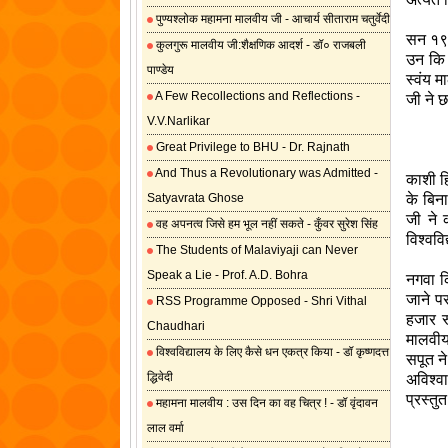
पुण्यश्लोक महामना मालवीय जी - आचार्य सीताराम चतुर्वेदी
सन १९३
कुलगुरू मालवीय जी:शैक्षणिक आदर्श - डॉ० राजबली
उन कि 
पाण्डेय
स्वंय म
A Few Recollections and Reflections -
जी ने छ
V.V.Narlikar
Great Privilege to BHU - Dr. Rajnath
And Thus a Revolutionary was Admitted -
काशी हि
Satyavrata Ghose
के बिना
जी ने 
वह अपनत्व जिसे हम भूल नहीं सकते - कुँवर सुरेश सिंह
विश्वव
The Students of Malaviyaji can Never
Speak a Lie - Prof. A.D. Bohra
नगवा क
जाने प
RSS Programme Opposed - Shri Vithal
हजार रू
Chaudhari
मालवीय 
विश्वविद्यालय के लिए कैसे धन एकत्र किया - डॉ कृष्णदत्त
सपूत न
द्धिवेदी
अविश्व
प्रस्तु
महामना मालवीय : उस दिन का वह चित्र ! - डॉ वृंदावन
लाल वर्मा