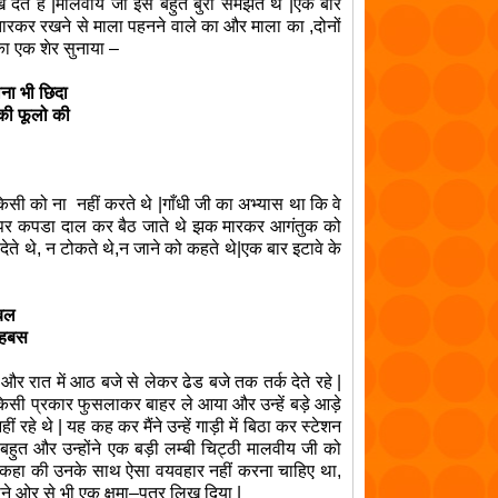
देते है |मालवीय जी इसे बहुत बुरा समझते थे |एक बार
 उतारकर रखने से माला पहनने वाले का और माला का ,दोनों
ी का एक शेर सुनाया –
ीना भी छिदा
की फूलो की
िसी को ना नहीं करते थे |गाँधी जी का अभ्यास था कि वे
ुह पर कपडा दाल कर बैठ जाते थे झक मारकर आगंतुक को
देते थे, न टोकते थे,न जाने को कहते थे|एक बार इटावे के
ुबल
ोहबस
 और रात में आठ बजे से लेकर ढेड बजे तक तर्क देते रहे |
ो किसी प्रकार फुसलाकर बाहर ले आया और उन्हें बड़े आड़े
 रहे थे | यह कह कर मैंने उन्हें गाड़ी में बिठा कर स्टेशन
भी बहुत और उन्होंने एक बड़ी लम्बी चिट्ठी मालवीय जी को
े कहा की उनके साथ ऐसा वयवहार नहीं करना चाहिए था,
अपने ओर से भी एक क्षमा–पत्र लिख दिया |