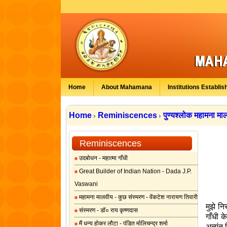
Home
About Mahamana
Institutions Establis
Home
Reminiscences
पुण्यश्लोक महामना मालव
Reminiscences
उदबोधन - महात्मा गाँधी
Great Builder of Indian Nation - Dada J.P.
Vaswani
महामना मालवीय - कुछ संस्मरण - वेंकटेश नारायण तिवारी
मुझे न
संस्मरण - डॉ० राय कृष्णदास
गाँधी 
मैं धन्य होकर लौटा - पंडित र्मालिचन्द्र शर्मा
अत्यंत 