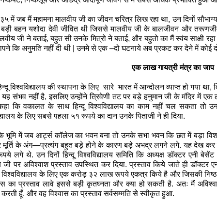
५ में जब मैं महामना मालवीय जी का जीवन चरित्र लिख रहा था, उन दिनों सौभाग्य
बड़ी बहन यशोदा देवी जीवित थी जिससे मालवीय जी के बालजीवन और तरूणजीवन 
ालवीय जी ने बताई, बहुत सी उनके मित्रो ने बताई, और बहुतो का मैं स्वंय साक्षी रह
ापने कि अनुमति नहीं दी थी | उनमे से एक –दो घटनाये अब प्रकट कर देने में कोई दो
एक
लाख
गायत्री
मंत्र
का
जाप
न्दू विश्वविद्यालय की स्थापना के लिए
सारे
भारत में आन्दोलन व्याप्त हो गया था
 यह संभव नहीं है, इसलिए उन्होंने त्रिवेणी तट पर बड़े हनुमान जी के मंदिर में 
कहा कि वकालत के साथ हिन्दू विश्वविद्यालय का काम नहीं चल सकता तो उ
िद्यालय के लिए सबसे पहला ५१ रूपये का दान उनके पिताजी ने ही दिया.
ि भूमि में जब आर्ट्स कॉलेज का भवन बना तो उनके सभा भवन कि छत में बड़ा विश
र मूर्ति के अंग—प्रत्यंग बहुत बड़े होने के कारण बड़े अभद्र लगने लगे. यह देख क
पये लगे थे. उन दिनों हिन्दू विश्वविद्यालय समिति कि अध्यक्ष डॉक्टर एनी बेसें
जी पर अविश्वाश प्रस्ताव उपस्थित कर दिया. प्रस्ताव किये जाते ही डॉक्टर एनी ब
े विश्वविद्यालय के लिए एक करोड़ ३२ लाख रूपये एकत्र किये है और जिसकी निष्ठा
ास का प्रस्ताव लावे इससे बड़ी
कृतघ्नता
और क्या हो सकती है. अतः मैं अविश्वा
त करती हूँ. और
वह
विश्वास
का प्रस्ताव सर्वसम्मति से स्वीकृत हुआ.