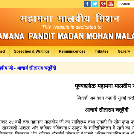
hed
Speeches & Writings
Reminiscences
Tributes
Gallery
ीय जी - आचार्य सीताराम चतुर्वेदी
पुण्यश्लोक महामना मालवीय 
जिनकी अब कान कहानी सुन्यौ करौ
आचार्य सीताराम चतुर्वेदी
िरन्तर २४ वर्षो तक महामना मालवीय जी का सात्रिध्य तथा उनकी निःसीम कृपा प्राप
के साबरमती आश्रम और कविवर रविंद्रनाथ ठाकुर के शान्तिनिकेतन में रहने का भी
निष्कपट, निष्कलूष और अछिद्र औदार्पूर्ण जीवन से मैं सबसे अधिक प्रभावित हुआ और