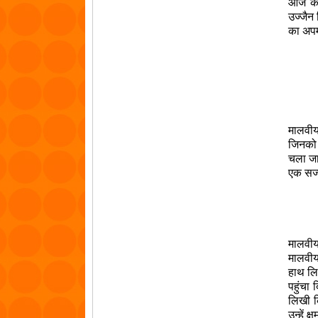
आज कल 
उज्जैन 
का अपमा
मालवी
जिनको 
चला जान
एक सज्
मालवीय 
मालवीय
हाथ लिय
पहुंचा 
लिखी क
उन्हें 