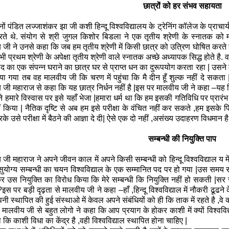
छात्रों
को
हर
संभव
सहायता
ों पंडित लज्जाशंकर झा जी कशी हिन्दू विश्वविद्यालय के ट्रेनिंग कॉलेज के प्राचार्य
करते थे. संयोग से श्री जुगल किशोर बिडला ने एक तृतीय श्रेणी के स्नातक को 
जी ने उनसे कहा कि जब हम तृतीय श्रेणी में किसी छात्र को उत्रिण घोषित करते है
 प्रथम श्रेणी के अपेक्षा तृतीय श्रेणी वाले स्नातक अच्छे अध्यापक सिद्ध होते है. 
ाद का एक संपन्न घराने का छात्र घर से प्राप्त धन का दुरूपयोग करता रहा | उसने कभ
या गया तब वह मालवीय जी कि चरण में पहुंचा कि मै दीन हूँ शुल्क नहीं दे सकत
जी महाराज से कहा कि यह छात्र निर्धन नहीं है |इस पर मालवीय जी ने कहा –यह निर
े हमारे विस्वास पर इसे यहाँ भेजा |हमारा धर्म था कि हम इसकी गतिविधि पर प्रारंभ स
 किया | नैतिक दृष्टि से अब हम इसे परीक्षा के वंचित नहीं कर सकते ,हम इसके प
रके उसे परीक्षा में बैठने की आज्ञा दे दी| ऐसे एक दो नहीं ,असंख्य उदाहरण विधमान है
सम्बन्धी
की
नियुक्ति
पाप
जी महाराज ने अपने जीवन काल में अपने किसी सम्बन्धी को हिन्दू विश्वविद्याल य 
 सुयोग्य सम्बन्धी का चयन विश्वविद्याल के एक सम्मानित पद पर हो गया |उस समय 
 उस नियुक्ति का विरोध किया कि मेरे सम्बन्धी कि नियुक्ति नहीं हो सकती |सर
?इस पर बड़ी दृढ़ता से मालवीय जी ने कहा –हाँ ,हिन्दू विश्वविद्याल में नौकरी ढूढने
नी स्थापित
की
हुई संस्थाओ में केवल अपने संबंधियों को ही कि ताक में रहते है ,व
मालवीय जी से बहुत लोगो ने कहा कि आप प्रयाग के होकर काशी में क्यों विश्वविद्य
 कि काशी विधा का केंद्र है ,वही विश्वविद्याल स्थापित होना चाहिए |