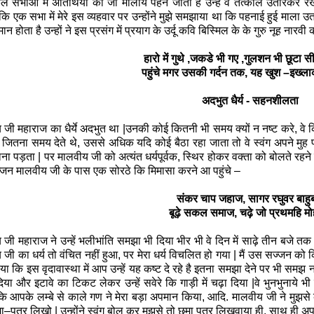
सभाओ में अतिथियों को जो मालाये पहने जाती है उन्हें वे तत्काल उतारकर रख 
कि एक सभा में मेरे इस व्यहवार पर उन्होंने मुझे समझाया था कि पहनाई हुई माला
न होता है उन्हों ने इस प्रसंग में प्रयाग के उर्दू कवि बिस्मिल के के गुरु नूह नारव
हारो में गुथे ,जकडे भी गए ,गुलशन भी छूटा स
पहुंचे मगर उसकी गर्दन तक, यह खुश –इख्ला
अदभुत धैर्य
-
सहनशीलता
य जी महाराज का
धैर्ये
अदभुत
था |उनकी कोई कितनी भी समय क्यों न नष्ट करे, वे क
जितना समय देते थे, उससे अधिक यदि कोई बैठा रहा जाता तो वे स्वंग अपने म
ा पड़ता | पर मालवीय जी को अत्यंत धर्यपूर्वक, स्थिर होकर वक्ता को बोलते रहने 
जन मालवीय जी के पास एक सोरठे कि मिमासा करने आ पहुंचे –
संकर चाप जहाज, सागर रघुवर बाह
बूढ़े सकल समाज, चढ़े जो प्रथमहि म
जी महाराज ने उन्हें भलीभांति समझा भी दिया भीर भी वे दिन में साढ़े तीन बजे तक
 जी का धर्य तो वंचित नहीं हुआ, पर मेरा धर्य विचलित हो गया | मैं उस सज्जन क
ा कि इस वृदावास्था में आप उन्हें यह कष्ट दे रहे है इतना समझा देने पर भी समझ नहीं
दिया और इटावे का टिकट लेकर उन्हें सवेरे कि गाड़ी में चढ़ा दिया |वे भुनभुनाये 
ि आपके लम्बे से काले गण ने मेरा बड़ा अपमान किया, आदि. मालवीय जी ने मुझस
क्षमा–पत्र लिखो | उन्होंने स्वंग बोल कर मुझसे तो छमा पत्र लिखवाया ही, साथ ही 