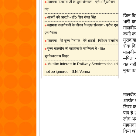
महामना मालवीय जी के कुछ संस्मरण - प्रोo त्रिलोचन
पंत
जिन दिन
आरती की आरती - डॉo शिव मंगल सिंह
भर्ती 
महामना मालवीयजी के जीवन के कुछ संस्मरण - प्रोफ एस
मालवीय 
एस गैरोला
कभी कभी
मुरादाब
महामना - मेरे पूज्य पितामह - मेरे आदर्श - गिरिधर मालवीय
रोक दि
पूज्य मालवीय जी महाराज के सान्निध्य में - डॉo
मालवीय 
भुवनेश्वरनाथ मिश्र
–पिता न
यह नहीं
Muslim Interest in Railway Services should
मुफ्त क
not be ignored - S.N. Verma
मालवीय 
अत्यंत
लिख कर
पाप है 
लोग अप
महामना 
दिया था